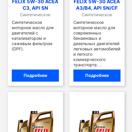
FELIX 5W-30 ACEA
FELIX 5W-30 ACEA
C3, API SN
A3/B4, API SN/CF
Синтетическое
Синтетическое
Синтетическое
Синтетическое
моторное масло для
моторное масло для
двигателей с
современных
катализатором и
бензиновых и
сажевым фильтром
дизельных двигателей
(DPF).
легковых автомобилей
и легкого
коммерческого
транспорта.
...
Подробнее
Подробнее