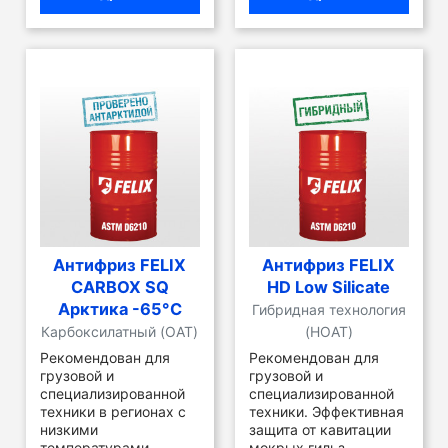
Антифриз FELIX
Антифриз FELIX
CARBOX SQ
HD Low Silicate
Арктика -65°C
Гибридная технология
Карбоксилатный (OAT)
(HOAT)
Рекомендован для
Рекомендован для
грузовой и
грузовой и
специализированной
специализированной
техники в регионах с
техники. Эффективная
низкими
защита от кавитации
температурами
мокрых гильз.
...