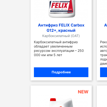
Антифриз FELIX Carbox
А
G12+, красный
Карбоксилатный (OAT)
Карбоксилатный антифриз
Рек
обладает увеличенным
исп
ресурсом эксплуатации – 250
авт
000 км или 5 лет
тра
лод
дви
Подробнее
NEW