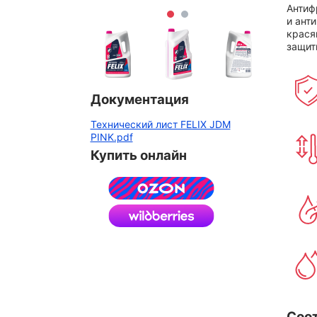
Антиф
и ант
крася
защит
Документация
Технический лист FELIX JDM
PINK.pdf
Купить онлайн
Соо