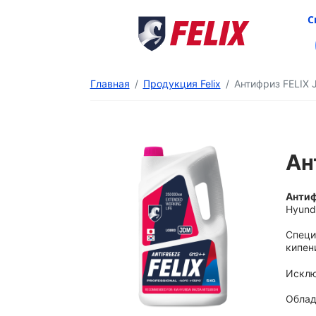
С
Главная
Продукция Felix
Антифриз FELIX 
Ан
Антиф
Hyund
Специ
кипен
Исклю
Облад