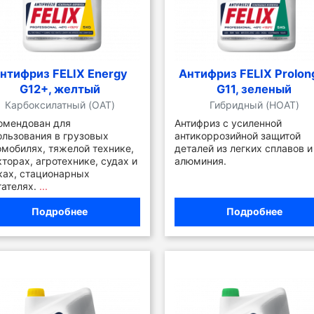
нтифриз FELIX Energy
Антифриз FELIX Prolon
G12+, желтый
G11, зеленый
Карбоксилатный (OAT)
Гибридный (HOAT)
омендован для
Антифриз с усиленной
ользования в грузовых
антикоррозийной защитой
омобилях, тяжелой технике,
деталей из легких сплавов и
кторах, агротехнике, судах и
алюминия.
ках, стационарных
гателях.
...
Подробнее
Подробнее