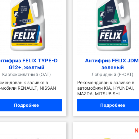
нтифриз FELIX TYPE-D
Антифриз FELIX JDM
G12+, желтый
зеленый
Карбоксилатный (OAT)
Лобридный (P-OAT)
омендован к заливке в
Рекомендован к заливке в
омобили RENAULT, NISSAN
автомобили KIA, HYUNDAI,
MAZDA, MITSUBISHI
Подробнее
Подробнее
N