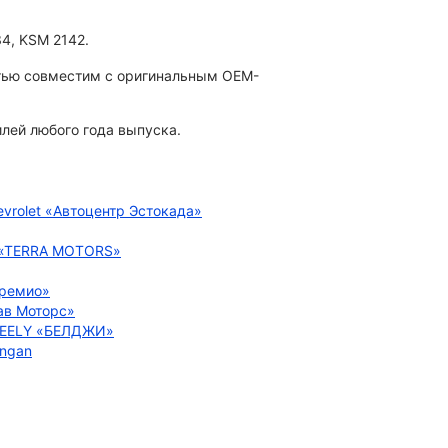
4, KSM 2142.
стью совместим с оригинальным OEM-
лей любого года выпуска.
vrolet «Автоцентр Эстокада»
i «TERRA MOTORS»
Премио»
ав Моторс»
 GEELY «БЕЛДЖИ»
angan