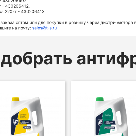
 - 430206402,
г - 430206412,
ка 220кг - 430206413
 заказа оптом или для покупки в розницу через дистрибьютора 
ишите на почту:
sales@t-s.ru
добрать антиф