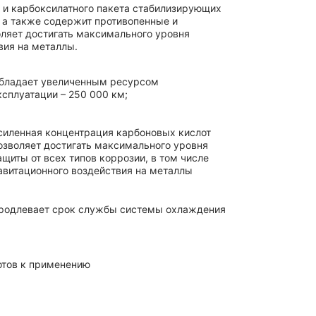
ы и карбоксилатного пакета стабилизирующих
 а также содержит противопенные и
оляет достигать максимального уровня
вия на металлы.
бладает увеличенным ресурсом
ксплуатации – 250 000 км;
силенная концентрация карбоновых кислот
озволяет достигать максимального уровня
ащиты от всех типов коррозии, в том числе
авитационного воздействия на металлы
родлевает срок службы системы охлаждения
отов к применению