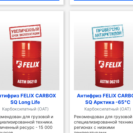
нтифриз FELIX CARBOX
Антифриз FELIX CARB
SQ Long Life
SQ Арктика -65°C
Карбоксилатный (OAT)
Карбоксилатный (OAT)
омендован для грузовой и
Рекомендован для грузовой
циализированной техники.
специализированной техник
личенный ресурс - 15 000
регионах с низкими
очасов
температурами