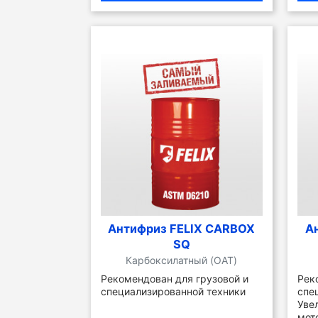
Антифриз FELIX CARBOX
А
SQ
Карбоксилатный (OAT)
Рекомендован для грузовой и
Рек
специализированной техники
спе
Уве
мот