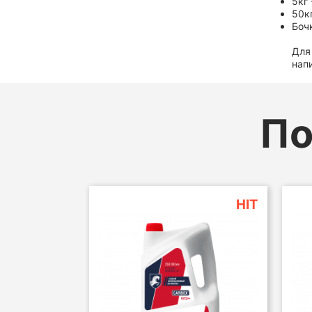
5кг
50к
Боч
Для
нап
По
HIT