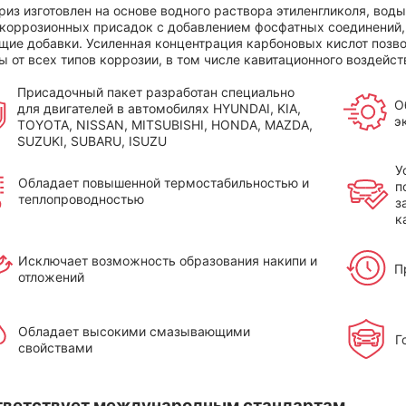
риз изготовлен на основе водного раствора этиленгликоля, вод
икоррозионных присадок с добавлением фосфатных соединений,
щие добавки. Усиленная концентрация карбоновых кислот позв
ы от всех типов коррозии, в том числе кавитационного воздейст
Присадочный пакет разработан специально
О
для двигателей в автомобилях HYUNDAI, KIA,
э
TOYOTA, NISSAN, MITSUBISHI, HONDA, MAZDA,
SUZUKI, SUBARU, ISUZU
У
Обладает повышенной термостабильностью и
п
теплопроводностью
з
к
Исключает возможность образования накипи и
П
отложений
Обладает высокими смазывающими
Г
свойствами
тветствует международным стандартам