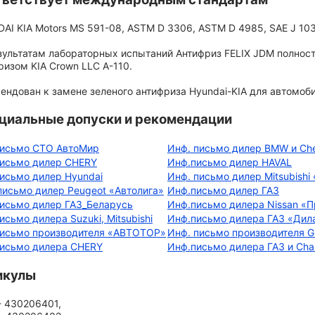
AI KIA Motors MS 591-08, ASTM D 3306, ASTM D 4985, SAE J 103
зультатам лабораторных испытаний Антифриз FELIX JDM полно
ризом KIA Crown LLC A-110.
ендован к замене зеленого антифриза Hyundai-KIA для автомоби
циальные допуски и рекомендации
исьмо СТО АвтоМир
Инф. письмо дилер BMW и Che
исьмо дилер CHERY
Инф.письмо дилер HAVAL
исьмо дилер Hyundai
Инф. письмо дилер Mitsubish
письмо дилер Peugeot «Автолига»
Инф.письмо дилер ГАЗ
исьмо дилер ГАЗ_Беларусь
Инф.письмо дилера Nissan «
исьмо дилера Suzuki, Mitsubishi
Инф.письмо дилера ГАЗ «Дил
исьмо производителя «АВТОТОР»
Инф. письмо производителя
исьмо дилера CHERY
Инф.письмо дилера ГАЗ и Ch
икулы
- 430206401,