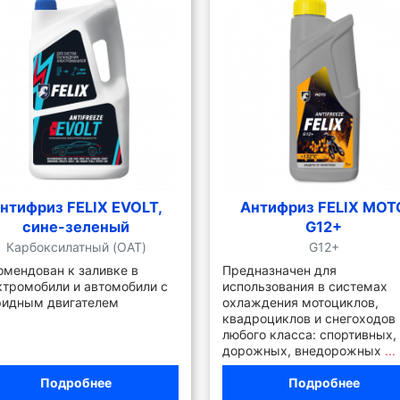
нтифриз FELIX EVOLT,
Антифриз FELIX MOT
сине-зеленый
G12+
Карбоксилатный (OAT)
G12+
омендован к заливке в
Предназначен для
ктромобили и автомобили с
использования в системах
ридным двигателем
охлаждения мотоциклов,
квадроциклов и снегоходов
любого класса: спортивных,
дорожных, внедорожных
...
Подробнее
Подробнее