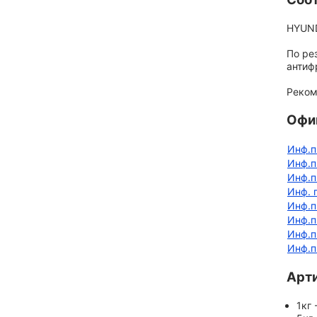
HYUND
По ре
антиф
Реком
Офи
Инф.п
Инф.п
Инф.п
Инф. 
Инф.п
Инф.п
Инф.п
Инф.п
Арт
1кг 