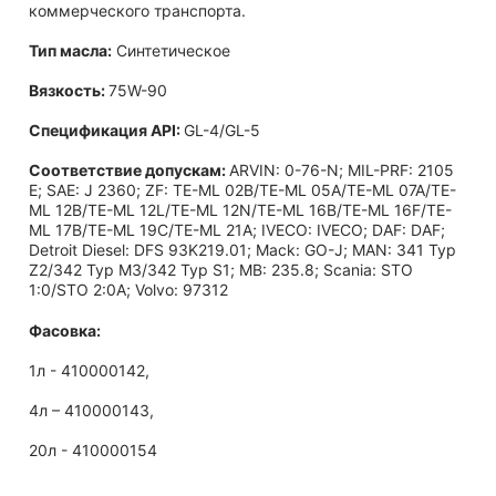
коммерческого транспорта.
Тип масла:
Синтетическое
Вязкость:
75W-90
Спецификация API:
GL-4/GL-5
Соответствие допускам:
ARVIN: 0-76-N; MIL-PRF: 2105
E; SAE: J 2360; ZF: TE-ML 02B/TE-ML 05A/TE-ML 07A/TE-
ML 12B/TE-ML 12L/TE-ML 12N/TE-ML 16B/TE-ML 16F/TE-
ML 17B/TE-ML 19C/TE-ML 21A; IVECO: IVECO; DAF: DAF;
Detroit Diesel: DFS 93K219.01; Mack: GO-J; MAN: 341 Typ
Z2/342 Typ M3/342 Typ S1; MB: 235.8; Scania: STO
1:0/STO 2:0A; Volvo: 97312
Фасовка:
1л - 410000142,
4л – 410000143,
20л - 410000154