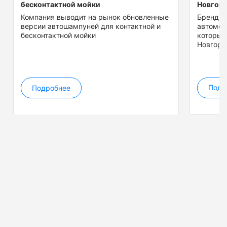
бесконтактной мойки
Новгор
Компания выводит на рынок обновленные
Бренд F
версии автошампуней для контактной и
автомоб
бесконтактной мойки
который
Новгоро
Подробнее
Подр