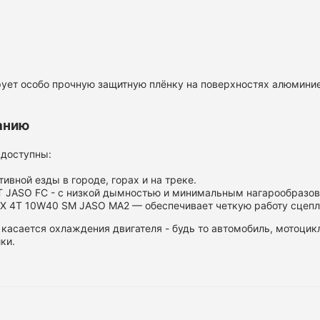
ет особо прочную защитную плёнку на поверхностях алюминиев
анию
 доступны:
ивной езды в городе, горах и на треке.
2T JASO FC - с низкой дымностью и минимальным нагарообразо
IX 4T 10W40 SM JASO MA2 — обеспечивает четкую работу сцепл
о касается охлаждения двигателя - будь то автомобиль, мотоцик
ки.