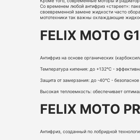
Кроме того, современные моторы и радиатор
Со временем любой антифриз «стареет»: паке
своевременной замене жидкости часто обора
мототехники так важны охлаждающие жидкост
FELIX MOTO G
Антифриз на основе органических (карбоксил
Температура кипения: до +132°C - эффективн
Защита от замерзания: до -40°C - безопасное
Высокая теплоемкость: обеспечивает оптима
FELIX MOTO P
Антифриз, созданный по лобридной технологи