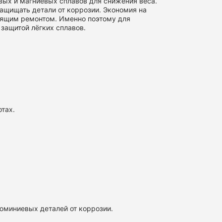
ых и магниевых сплавов для снижения веса.
ащищать детали от коррозии. Экономия на
оящим ремонтом. Именно поэтому для
защитой лёгких сплавов.
тах.
юминиевых деталей от коррозии.