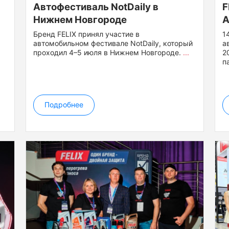
Автофестиваль NotDaily в
F
Нижнем Новгороде
A
Бренд FELIX принял участие в
1
автомобильном фестивале NotDaily, который
а
проходил 4–5 июля в Нижнем Новгороде.
...
2
п
Подробнее