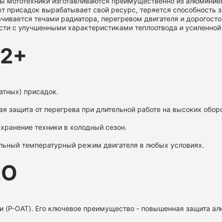
ы мототехники изготавливаются преимущественно из алюминиев
т присадок вырабатывает свой ресурс, теряется способность з
чивается течами радиатора, перегревом двигателя и дорогост
и с улучшенными характеристиками теплоотвода и усиленной 
12+
атных) присадок.
ая защита от перегрева при длительной работе на высоких оборо
 хранение техники в холодный сезон.
льный температурный режим двигателя в любых условиях.
RO
и (P-OAT). Его ключевое преимущество - повышенная защита ал